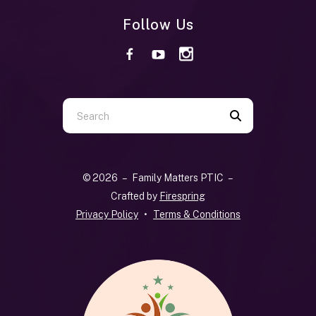
Follow Us
Use
the
up
and
© 2026 – Family Matters PTIC –
down
Crafted by
Firespring
arrows
Privacy Policy
Terms & Conditions
to
select
a
result.
Press
enter